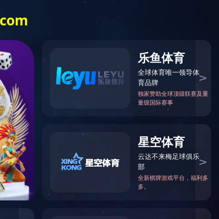
项目展示
下属企业
联系我们
你所在的位置：
米兰官方网站
>
项目展示
>
市政建设