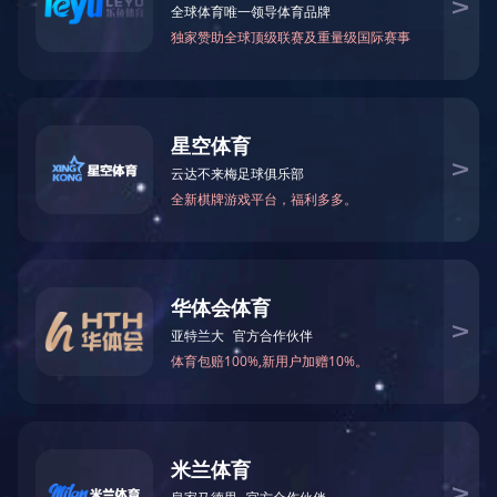
项目展示
不动
商业运营
人和广场
类型：商业运营
地址：解放中路南侧，人