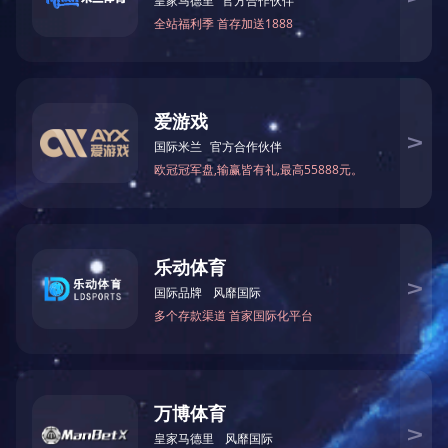
项目简介：人和天地商业广场项目是由米兰官方网站-米兰milan(
建的商业综合体，本项目位于解放中路南侧，人和天地一期东侧
期工程建设中的多功能商业综合体部分。商业广场规划占地约7421平
Copyright © 2020 米兰官方网站-米兰milan(中国) All
电话：0632-5235666 传真：0632-5235666 