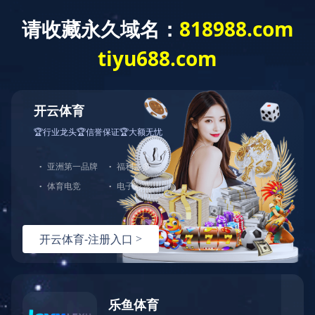
米兰官方网站
米兰官方网站-
米兰milan(中国)
走进滕投
集团荣誉
GROUP HONOR