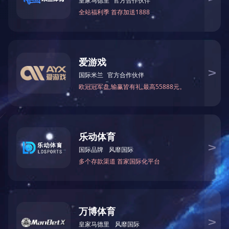
在中材锂膜三期项目现场，张宏
提供了坚实支撑。下一步要加强与市