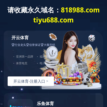
米兰官方网站
米兰官方网站-
米兰milan(中国)
米兰官方网站
滕投动态
TENGTOU NEWS
张