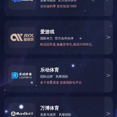
本次浇筑的气体回收区设备基础
较为复杂，且有液体沟道和气体管道
并非易事，需不间断一次性成型，防