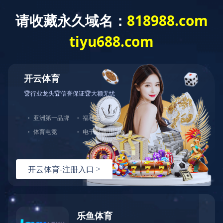
米兰官方网站
米兰官方网站-
米兰milan(中国)
米兰官方网站
滕投动态
TENGTOU NEWS
中材锂膜三期项