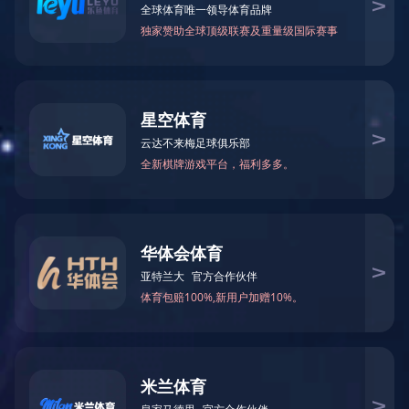
6月3日上午，随着18、19、
顶，正式进入二次结构施工阶段，为