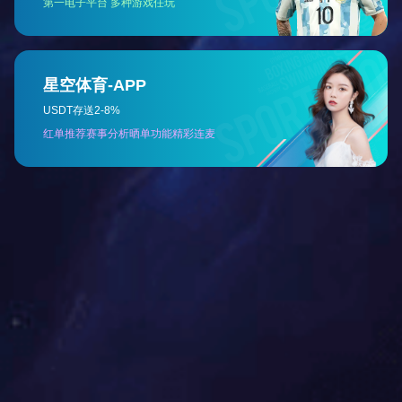
项目开工建设以来，在市经开区、
国) 工程管理一部（朱李居项目部
组织、精心施工，克服了强降雨天气
置项目18、19、20#楼主体施工任务
匠心为民，筑梦前行。项目部全