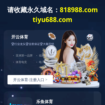
米兰官方网站
米兰官方网站-
米兰milan(中国)
米兰官方网站
滕投动态
TENGTOU NEWS
中国邮政储蓄银行枣庄