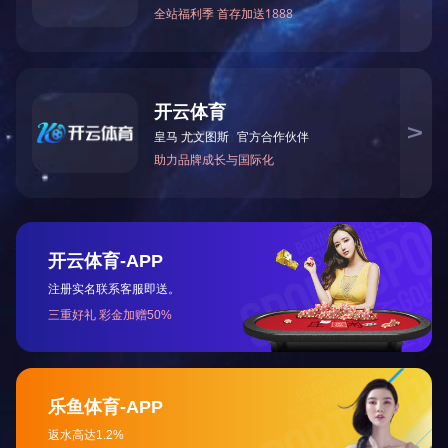
商、融资等方面的需求和建议。此次
新路径，为地方经济发展注入新动能
Copyright © 2020 米兰官方网站-米兰milan(中国) All
电话：0632-5235666 传真：0632-5235666 
技术支持：