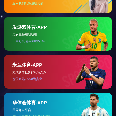
milan(中国) 党总支的坚强领
点，以服务群众为落脚点，深入开展
牌，提炼了1234党建工作法，形成
在兴滕·未来城工地、柳岸风和工地
锋队，抓工期、抓安全、抓质量、抓
的党建动能，连续三年蝉联滕州市五