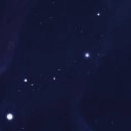
喜迎国庆、共享丰收的金秋时节，柳岸风和公园（冯河振兴公园）于10月
常委会党组副书记、副主任马冀，市政协副主席单金凤等领导到柳岸风和公园实
滕公司董事长李建，总经理王介贺，副总经理孙作友、张文平、黄孝臣参
时间：2024-10-01
滕发投资控股有限公司调研恒玺书苑安全生产
进一步做好国庆节假日及重大活动期间各项安全生产工作，9月30日，山东滕发
项目安全生产工作。滕发投资控股有限公司总经理吴开龙参加活动。米兰官方网
an(中国) 副总经理、山东天行健发展有限公司董事长李正春，山东天行健
时间：2024-09-30