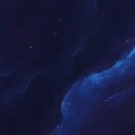
建局领导调研滕州城市新空间项目建设工作
加快推进重点项目建设，近日，住建局局长马培安，副局长李宏江带领住
马培安一行听取了项目情况介绍，详细了解工程实施情况，对现阶段工作
战，确保项目如期开园。&
时间：2024-09-27
市中青班“互学互鉴”观摩调研组来鲁班科创园、
月24日，枣庄市中青班“互学互鉴”观摩调研组来滕投鲁班科创园和新能源
园与新能源产业园。在参观过程中，米兰官方网站-米兰milan(中国) 
付出的努力与取得的成绩，观摩组对园区展现出的建设成果与广
时间：2024-09-25