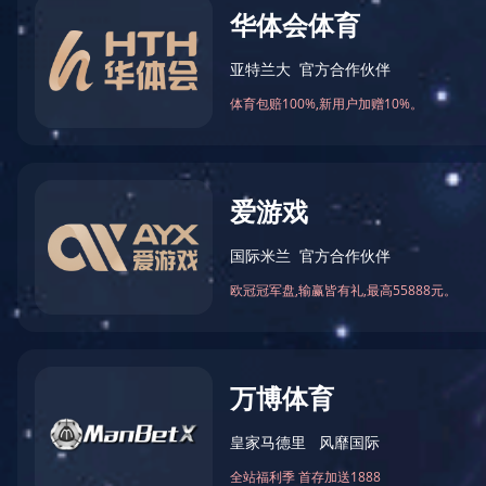
米兰官方网站
滕投动态
TENGTOU NEWS
米兰
1
及项目
了关于