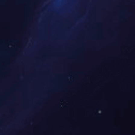
官方网站-米兰milan(中国) 组织开展无偿献血
命呼唤血液，爱心需要奉献。9月24日上午，米兰官方网站-米兰milan(
。 据了解，米兰官方网站-米兰milan(中国) 高度重视此次献血活动
的引导下，依次排队扫码、登记、体检、采血，用热血为无偿献血事业添
时间：2024-09-24
官方网站-米兰milan(中国) 天行健公司召开
月24日，米兰官方网站-米兰milan(中国) 天行健公司召开赵王河区域
兰milan(中国) 董事长侯钦军，总经理李自海，副总经理、天行健公司