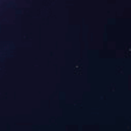
班子成员，以及天行健公司全体部门负责人参加会议。 此次研讨会，米兰官方网
时间：2024-09-24
城市新空间提升工程进入收尾阶段
进一步完善城市功能，根据市委市政府关于深化城市品质提升攻坚行动的要求，
程现已进入收尾阶段。 据了解，该项目主要施工内容为透水混凝土地面
量的前提下，按时完成了集团公司下达的各项建设进度指令，为集
时间：2024-09-23
官方网站-米兰milan(中国) 召开后洪区域规