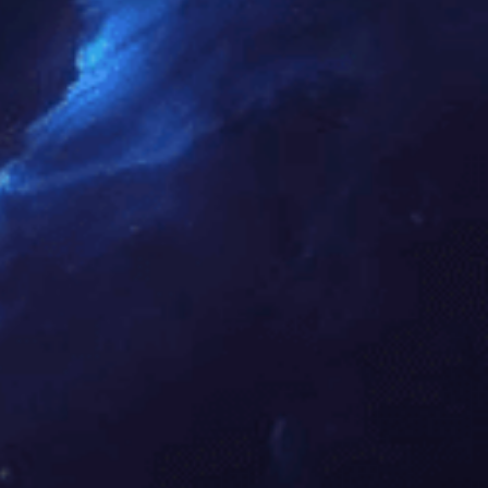
建局城建科到集团承建的滕州城市新空间项目现场督导建设工
给予充分肯定和赞扬。并强调要统筹时间节点，明确责任分工，
查看详细+
新能源产业园···
产业园开展调研活动。 观摩调研组一行先后实地参观了滕投鲁
项目负责人详细介绍了园区在规划设计、项目建设以及企业招引等
查看详细+