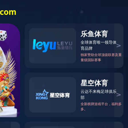
项目展示
下属企业
联系我们